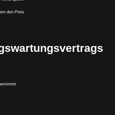
hen den Preis
ngswartungsvertrags
übernimmt