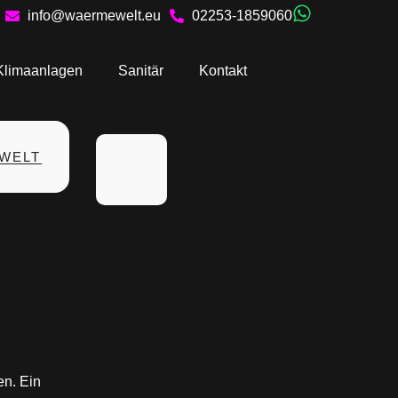
info@waermewelt.eu
02253-1859060
Klimaanlagen
Sanitär
Kontakt
WELT
en. Ein